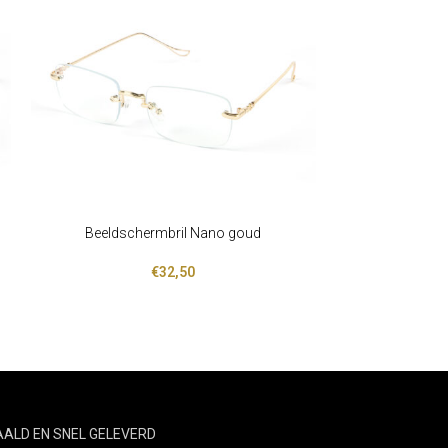
Beeldschermbril Nano goud
Beeldsch
LEES VERDER
LEES VERDER
€
32,50
TAALD EN SNEL GELEVERD