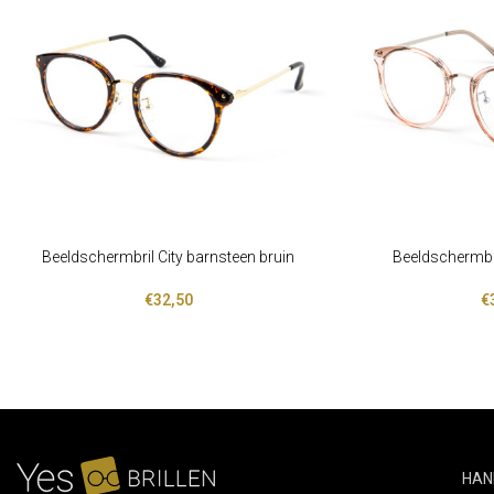
Beeldschermbril City barnsteen bruin
Beeldschermbri
LEES VERDER
LEES VERDER
€
32,50
€
HAN