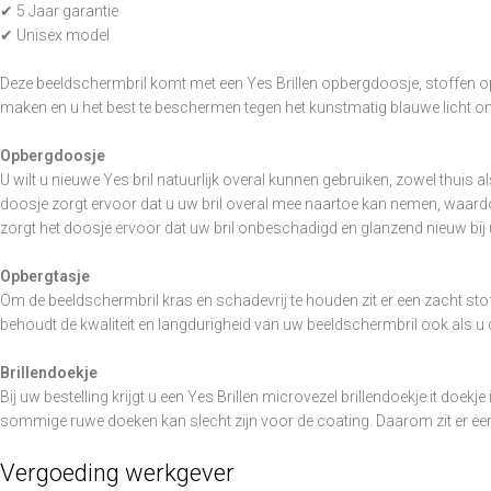
✔ 5 Jaar garantie
✔ Unisex model
Deze beeldschermbril komt met een Yes Brillen opbergdoosje, stoffen o
maken en u het best te beschermen tegen het kunstmatig blauwe licht o
Opbergdoosje
U wilt u nieuwe Yes bril natuurlijk overal kunnen gebruiken, zowel thuis 
doosje zorgt ervoor dat u uw bril overal mee naartoe kan nemen, waardoor
zorgt het doosje ervoor dat uw bril onbeschadigd en glanzend nieuw bij
Opbergtasje
Om de beeldschermbril kras en schadevrij te houden zit er een zacht stof
behoudt de kwaliteit en langdurigheid van uw beeldschermbril ook als u 
Brillendoekje
Bij uw bestelling krijgt u een Yes Brillen microvezel brillendoekje.it doe
sommige ruwe doeken kan slecht zijn voor de coating. Daarom zit er ee
Vergoeding werkgever