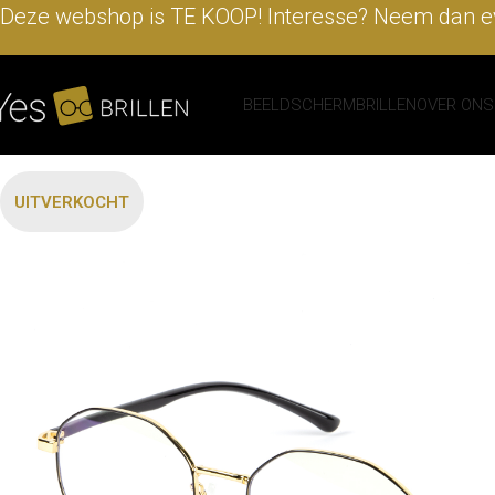
Deze webshop is TE KOOP! Interesse? Neem dan ev
BEELDSCHERMBRILLEN
OVER ONS
UITVERKOCHT