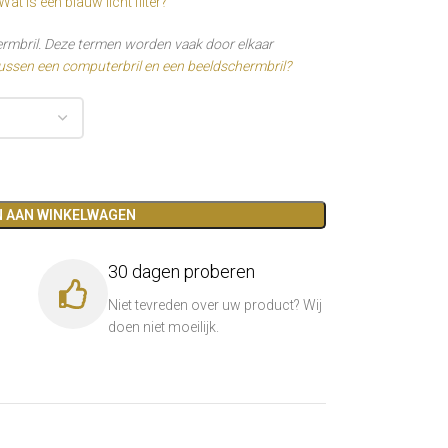
Wat is een blauw licht filter?
ermbril. Deze termen worden vaak door elkaar
 tussen een computerbril en een beeldschermbril?
 AAN WINKELWAGEN
30 dagen proberen
Niet tevreden over uw product? Wij
doen niet moeilijk.