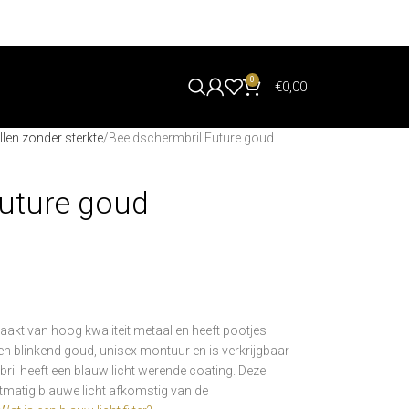
0
€
0,00
len zonder sterkte
Beeldschermbril Future goud
Future goud
akt van hoog kwaliteit metaal en heeft pootjes
een blinkend goud, unisex montuur en is verkrijgbaar
bril heeft een blauw licht werende coating. Deze
matig blauwe licht afkomstig van de