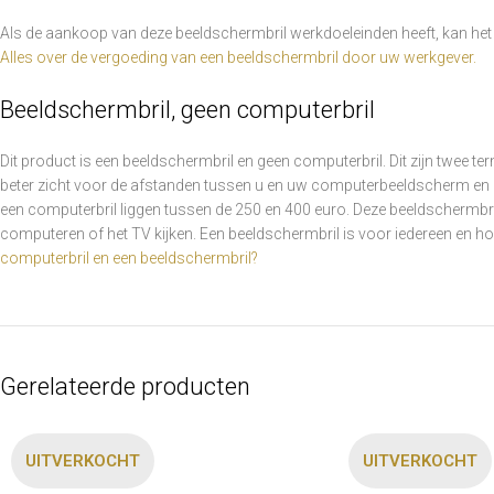
Als de aankoop van deze beeldschermbril werkdoeleinden heeft, kan het 
Alles over de vergoeding van een beeldschermbril door uw werkgever.
Beeldschermbril, geen computerbril
Dit product is een beeldschermbril en geen computerbril. Dit zijn twee t
beter zicht voor de afstanden tussen u en uw computerbeeldscherm en h
een computerbril liggen tussen de 250 en 400 euro. Deze beeldschermbril F
computeren of het TV kijken. Een beeldschermbril is voor iedereen en hoeft
computerbril en een beeldschermbril?
Gerelateerde producten
UITVERKOCHT
UITVERKOCHT