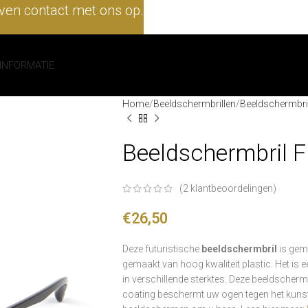
en contact met ons op.
INFORMATIE
Home
Beeldschermbrillen
Beeldschermbril
Beeldschermbril 
(
2
klantbeoordelingen)
€
26,50
Deze futuristische
beeldschermbril
is gema
gemaakt van hoog kwaliteit plastic. Het is 
in verschillende sterktes. Deze beeldscherm
coating beschermt uw ogen tegen het kunst