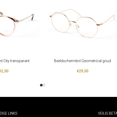
l City transparant
Beeldschermbril Geometrical goud
LEES VERDER
32,50
€
29,50
DIGE LINKS
VEILIG BE