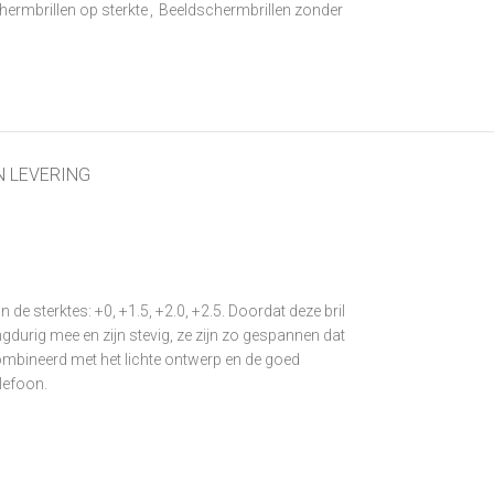
hermbrillen op sterkte
,
Beeldschermbrillen zonder
N LEVERING
 de sterktes: +0, +1.5, +2.0, +2.5. Doordat deze bril
angdurig mee en zijn stevig, ze zijn zo gespannen dat
ecombineerd met het lichte ontwerp en de goed
elefoon.