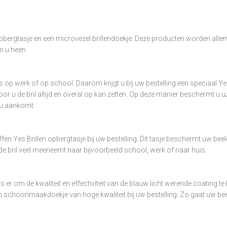
pbergtasje en een microvezel brillendoekje. Deze producten worden all
m u heen.
als op werk of op school. Daarom krijgt u bij uw bestelling een speciaal 
 u de bril altijd en overal op kan zetten. Op deze manier beschermt u uze
 u aankomt.
fen Yes Brillen opbergtasje bij uw bestelling. Dit tasje beschermt uw bee
de bril veel meeneemt naar bijvoorbeeld school, werk of naar huis.
kje is er om de kwaliteit en effectiviteit van de blauw licht werende coat
n schoonmaakdoekje van hoge kwaliteit bij uw bestelling. Zo gaat uw be