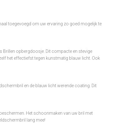
emaal toegevoegd om uw ervaring zo goed mogelijk te
Yes Brillen opbergdoosje. Dit compacte en stevige
lf het effectiefst tegen kunstmatig blauw licht. Ook
ldschermbril en de blauw licht werende coating. Dit
ing te beschermen. Het schoonmaken van uw bril met
eldschermbril lang mee!