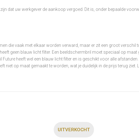
zijn dat uw werkgever de aankoop vergoed. Dit is, onder bepaalde voorwa
ermen die vaak met elkaar worden verward, maar er zit een groot verschil
eeft geen blauw licht filter. Een beeldschermbril moet speciaal op maa
uture heeft wel een blauw licht filter en is geschikt voor alle afstanden.
 niet op maat gemaakt te worden, wat je duidelijk in de prijs terug ziet. 
UITVERKOCHT