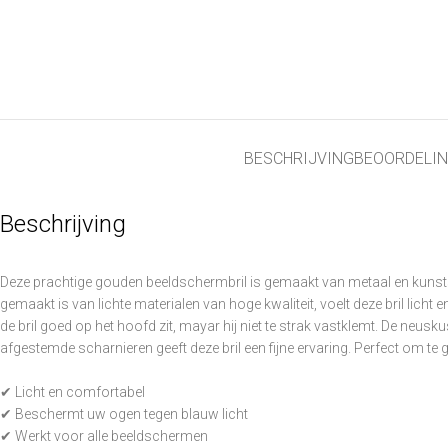
BESCHRIJVING
BEOORDELIN
Beschrijving
Deze prachtige gouden beeldschermbril is gemaakt van metaal en kunststof. 
gemaakt is van lichte materialen van hoge kwaliteit, voelt deze bril licht
de bril goed op het hoofd zit, mayar hij niet te strak vastklemt. De neusk
afgestemde scharnieren geeft deze bril een fijne ervaring. Perfect om te 
✔ Licht en comfortabel
✔ Beschermt uw ogen tegen blauw licht
✔ Werkt voor alle beeldschermen