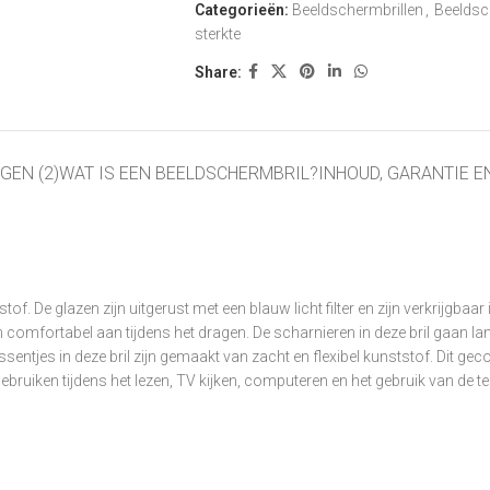
Categorieën:
Beeldschermbrillen
,
Beeldsc
sterkte
Share:
GEN (2)
WAT IS EEN BEELDSCHERMBRIL?
INHOUD, GARANTIE E
De glazen zijn uitgerust met een blauw licht filter en zijn verkrijgbaar in
 en comfortabel aan tijdens het dragen. De scharnieren in deze bril gaan l
ussentjes in deze bril zijn gemaakt van zacht en flexibel kunststof. Dit g
gebruiken tijdens het lezen, TV kijken, computeren en het gebruik van de t