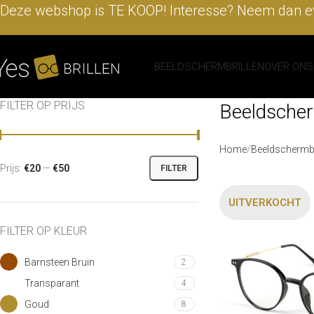
Deze webshop is TE KOOP! Interesse? Neem dan ev
BEELDSCHERMBRILLEN
OVER ONS
FILTER OP PRIJS
Beeldscher
Home
Beeldschermbr
Prijs:
€20
—
€50
FILTER
UITVERKOCHT
FILTER OP KLEUR
Barnsteen Bruin
2
Transparant
4
Goud
8