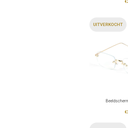
€
UITVERKOCHT
Beeldscherm
LEES VERDER
€