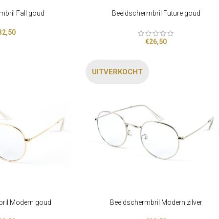
mbril Fall goud
Beeldschermbril Future goud
OPTIES SELECTEREN
32,50
€
26,50
UITVERKOCHT
ril Modern goud
Beeldschermbril Modern zilver
LEES VERDER