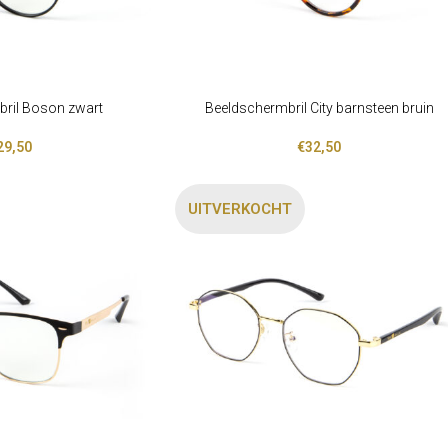
ril Boson zwart
Beeldschermbril City barnsteen bruin
LEES VERDER
29,50
€
32,50
UITVERKOCHT