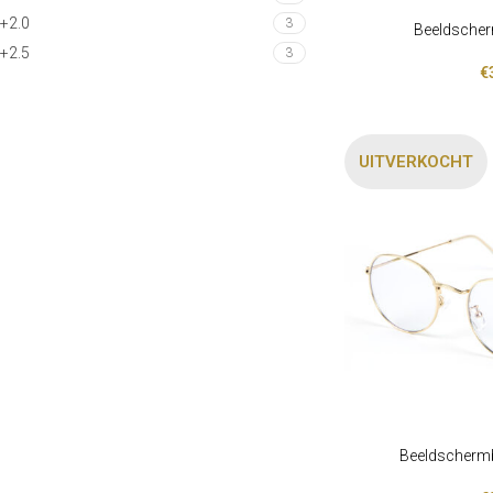
+2.0
3
Beeldscher
LEES VERDER
+2.5
3
€
UITVERKOCHT
Beeldschermb
LEES VERDER