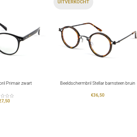
UITVERKOCHT
ril Primair zwart
Beeldschermbril Stellar barnsteen bruin
LEES VERDER
€
36,50
27,50