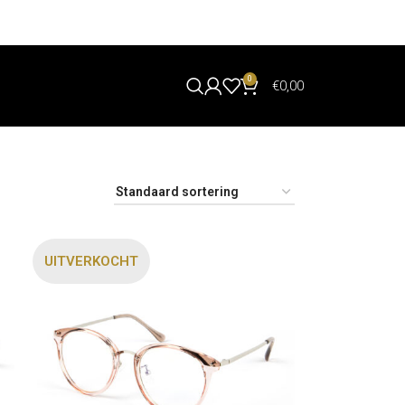
0
€
0,00
UITVERKOCHT