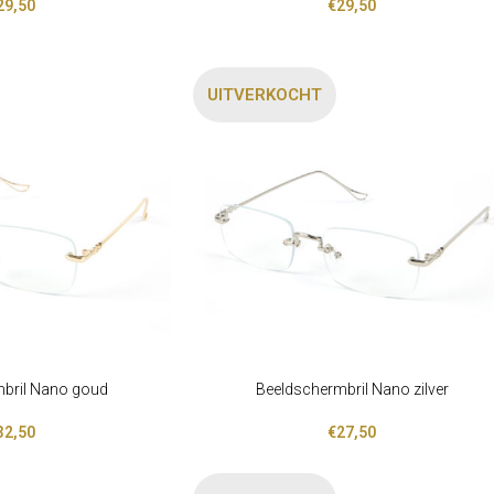
29,50
€
29,50
UITVERKOCHT
bril Nano goud
Beeldschermbril Nano zilver
LEES VERDER
32,50
€
27,50