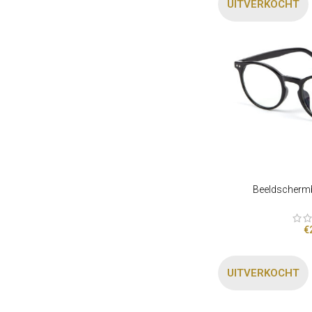
UITVERKOCHT
Beeldschermb
OPTIES SELECTEREN
€
UITVERKOCHT