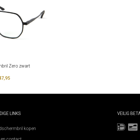
bril Zero zwart
47,95
DIGE LINKS
VEILIG BE
dschermbril kopen
 en contact