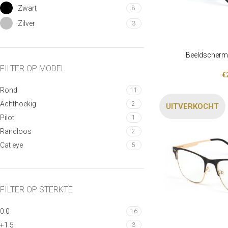
Zwart
8
Zilver
3
Beeldschermb
LEES VERDER
FILTER OP MODEL
€
Rond
11
Achthoekig
2
UITVERKOCHT
Pilot
1
Randloos
2
Cat eye
5
FILTER OP STERKTE
0.0
16
+1.5
3