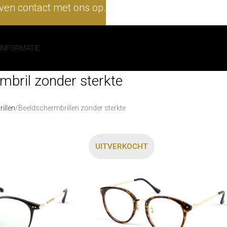
en contact met ons op.
INFORMATIE
mbril zonder sterkte
illen
Beeldschermbrillen zonder sterkte
UITVERKOCHT