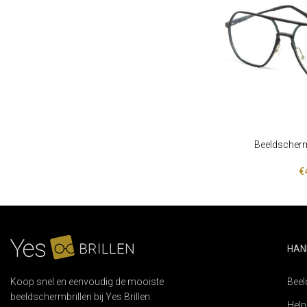
Beeldscherm
LEES VERDER
€
HAN
Koop snel en eenvoudig de mooiste
Beel
beeldschermbrillen bij Yes Brillen.
Help