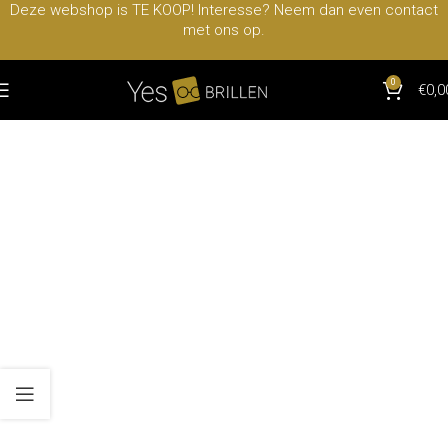
Deze webshop is TE KOOP! Interesse? Neem dan even contact
met ons op.
0
€
0,0