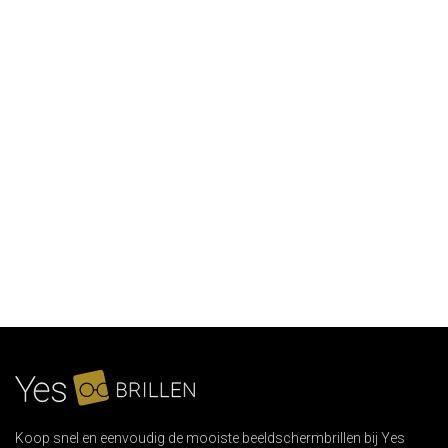
Koop snel en eenvoudig de mooiste beeldschermbrillen bij Yes